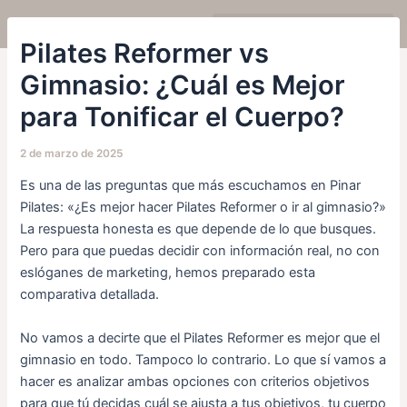
Ir
Navegación
al
de
Pilates Reformer vs
contenido
entradas
Celebra tu cumpleaños o evento
Gimnasio: ¿Cuál es Mejor
para Tonificar el Cuerpo?
2 de marzo de 2025
Es una de las preguntas que más escuchamos en Pinar
Pilates: «¿Es mejor hacer Pilates Reformer o ir al gimnasio?»
La respuesta honesta es que depende de lo que busques.
Pero para que puedas decidir con información real, no con
eslóganes de marketing, hemos preparado esta
comparativa detallada.
No vamos a decirte que el Pilates Reformer es mejor que el
gimnasio en todo. Tampoco lo contrario. Lo que sí vamos a
hacer es analizar ambas opciones con criterios objetivos
para que tú decidas cuál se ajusta a tus objetivos, tu cuerpo