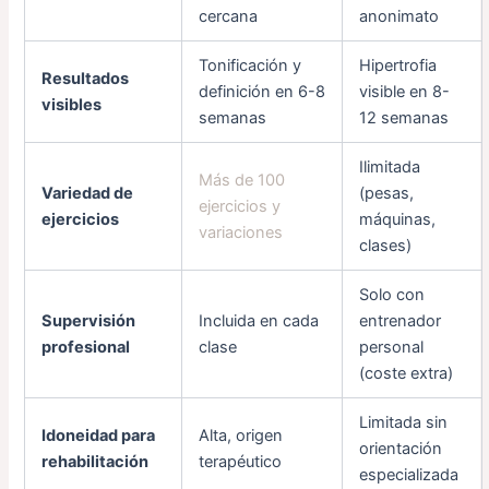
cercana
anonimato
Tonificación y
Hipertrofia
Resultados
definición en 6-8
visible en 8-
visibles
semanas
12 semanas
Ilimitada
Más de 100
Variedad de
(pesas,
ejercicios y
ejercicios
máquinas,
variaciones
clases)
Solo con
Supervisión
Incluida en cada
entrenador
profesional
clase
personal
(coste extra)
Limitada sin
Idoneidad para
Alta, origen
orientación
rehabilitación
terapéutico
especializada