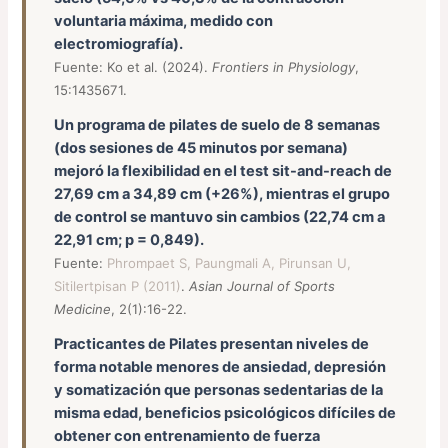
voluntaria máxima, medido con
electromiografía).
Fuente: Ko et al. (2024).
Frontiers in Physiology
,
15:1435671.
Un programa de pilates de suelo de 8 semanas
(dos sesiones de 45 minutos por semana)
mejoró la flexibilidad en el test sit-and-reach de
27,69 cm a 34,89 cm (+26%), mientras el grupo
de control se mantuvo sin cambios (22,74 cm a
22,91 cm; p = 0,849).
Fuente:
Phrompaet S, Paungmali A, Pirunsan U,
Sitilertpisan P (2011)
.
Asian Journal of Sports
Medicine
, 2(1):16-22.
Practicantes de Pilates presentan niveles de
forma notable menores de ansiedad, depresión
y somatización que personas sedentarias de la
misma edad, beneficios psicológicos difíciles de
obtener con entrenamiento de fuerza