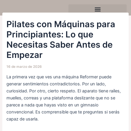
Ir
Navegación
al
de
contenido
entradas
Celebra tu cumpleaños o evento
Pilates con Máquinas para
Principiantes: Lo que
Necesitas Saber Antes de
Empezar
16 de marzo de 2026
La primera vez que ves una máquina Reformer puede
generar sentimientos contradictorios. Por un lado,
curiosidad. Por otro, cierto respeto. El aparato tiene raíles,
muelles, correas y una plataforma deslizante que no se
parece a nada que hayas visto en un gimnasio
convencional. Es comprensible que te preguntes si serás
capaz de usarla.