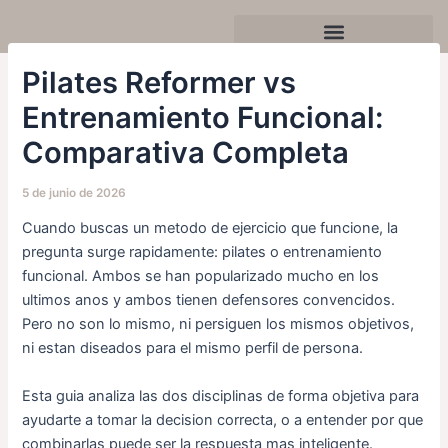
Ir
Navegación
al
de
contenido
entradas
Celebra tu cumpleaños o evento
Pilates Reformer vs
Entrenamiento Funcional:
Comparativa Completa
5 de junio de 2026
Cuando buscas un metodo de ejercicio que funcione, la
pregunta surge rapidamente: pilates o entrenamiento
funcional. Ambos se han popularizado mucho en los
ultimos anos y ambos tienen defensores convencidos.
Pero no son lo mismo, ni persiguen los mismos objetivos,
ni estan diseados para el mismo perfil de persona.
Esta guia analiza las dos disciplinas de forma objetiva para
ayudarte a tomar la decision correcta, o a entender por que
combinarlas puede ser la respuesta mas inteligente.