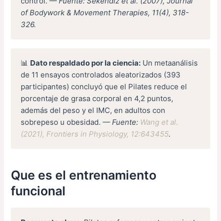
control.
— Fuente: Sekendiz et al. (2007), Journal
of Bodywork & Movement Therapies, 11(4), 318-
326.
📊
Dato respaldado por la ciencia:
Un metaanálisis
de 11 ensayos controlados aleatorizados (393
participantes) concluyó que el Pilates reduce el
porcentaje de grasa corporal en 4,2 puntos,
además del peso y el IMC, en adultos con
sobrepeso u obesidad.
— Fuente:
Wang et al.
(2021), Frontiers in Physiology, 12:643455
.
Que es el entrenamiento
funcional