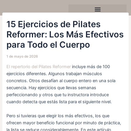
Ir
Navegación
al
de
contenido
entradas
Celebra tu cumpleaños o evento
15 Ejercicios de Pilates
Reformer: Los Más Efectivos
para Todo el Cuerpo
1 de mayo de 2026
El repertorio del Pilates Reformer
incluye más de 100
ejercicios diferentes. Algunos trabajan músculos
concretos. Otros desafían al cuerpo entero en una sola
secuencia. Hay ejercicios que llevas semanas
perfeccionando y otros que tu instructora introduce
cuando detecta que estás lista para el siguiente nivel.
Pero si tuvieras que elegir los más efectivos, los que
ofrecen mayor beneficio funcional por minuto de práctica,
la lista se reduce considerablemente. En este artículo