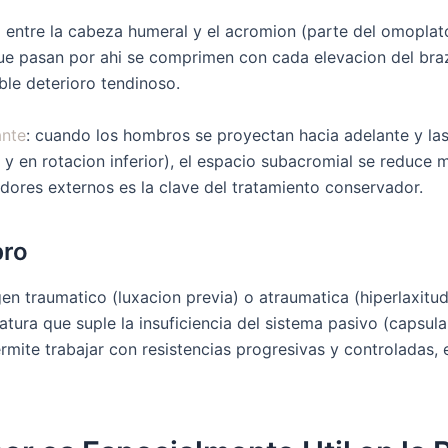
o entre la cabeza humeral y el acromion (parte del omopla
ue pasan por ahi se comprimen con cada elevacion del brazo
ble deterioro tendinoso.
ante
: cuando los hombros se proyectan hacia adelante y la
y en rotacion inferior), el espacio subacromial se reduce 
adores externos es la clave del tratamiento conservador.
bro
gen traumatico (luxacion previa) o atraumatica (hiperlaxit
atura que suple la insuficiencia del sistema pasivo (capsula
ermite trabajar con resistencias progresivas y controlada