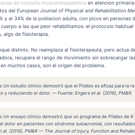
 causa de consulta musculoesqueletica
en atencion primari
tos del
European Journal of Physical and Rehabilitation Me
% y el 34% de la poblacion adulta, con picos en personas d
uerpo a las que peor rehabilitamos: el protocolo habitual s
, algo de fisioterapia.
oque distinto. No reemplaza al fisioterapeuta, pero actua 
zadora, recupera el rango de movimiento sin sobrecargar las
, en muchos casos, son el origen del problema.
:
Un estudio clínico demostró que el Pilates es eficaz para la r
o y reduciendo el dolor.
— Fuente: Engers et al. (2016), PM&R.
:
Un ensayo clínico demostró que un programa de Pilates de 6
l dolor en pacientes con síndrome subacromial, con resultados 
 al. (2016), PM&R — The Journal of Injury, Function and Rehabil