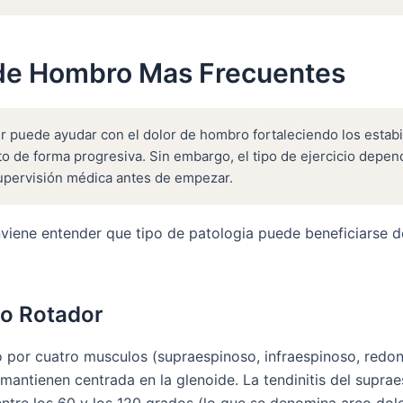
de Hombro Mas Frecuentes
r puede ayudar con el dolor de hombro fortaleciendo los estabi
 de forma progresiva. Sin embargo, el tipo de ejercicio depend
upervisión médica antes de empezar.
nviene entender que tipo de patologia puede beneficiarse d
to Rotador
 por cuatro musculos (supraespinoso, infraespinoso, redo
mantienen centrada en la glenoide. La tendinitis del suprae
entre los 60 y los 120 grados (lo que se denomina arco dolo