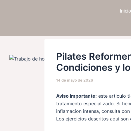
Ir
Navegación
al
de
Inicio
contenido
entradas
Pilates Reformer
Condiciones y l
14 de mayo de 2026
Aviso importante:
este articulo t
tratamiento especializado. Si tie
inflamacion intensa, consulta con
Los ejercicios descritos aqui son