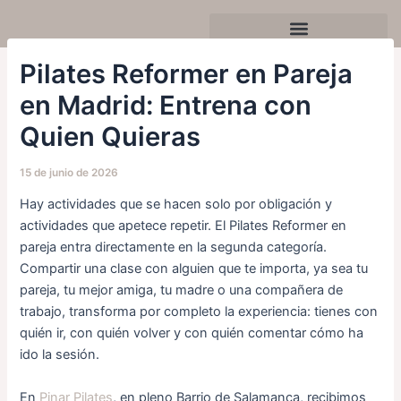
Ir
Navegación
al
de
contenido
entradas
Celebra tu cumpleaños o evento
Pilates Reformer en Pareja
en Madrid: Entrena con
Quien Quieras
15 de junio de 2026
Hay actividades que se hacen solo por obligación y
actividades que apetece repetir. El Pilates Reformer en
pareja entra directamente en la segunda categoría.
Compartir una clase con alguien que te importa, ya sea tu
pareja, tu mejor amiga, tu madre o una compañera de
trabajo, transforma por completo la experiencia: tienes con
quién ir, con quién volver y con quién comentar cómo ha
ido la sesión.
En
Pinar Pilates
, en pleno Barrio de Salamanca, recibimos