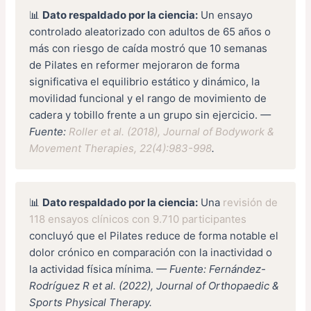
📊
Dato respaldado por la ciencia:
Un ensayo
controlado aleatorizado con adultos de 65 años o
más con riesgo de caída mostró que 10 semanas
de Pilates en reformer mejoraron de forma
significativa el equilibrio estático y dinámico, la
movilidad funcional y el rango de movimiento de
cadera y tobillo frente a un grupo sin ejercicio.
—
Fuente:
Roller et al. (2018), Journal of Bodywork &
Movement Therapies, 22(4):983-998
.
📊
Dato respaldado por la ciencia:
Una
revisión de
118 ensayos clínicos con 9.710 participantes
concluyó que el Pilates reduce de forma notable el
dolor crónico en comparación con la inactividad o
la actividad física mínima.
— Fuente: Fernández-
Rodríguez R et al. (2022), Journal of Orthopaedic &
Sports Physical Therapy.