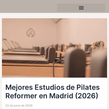
Ir
Navegación
al
de
contenido
entradas
Celebra tu cumpleaños o evento
Mejores Estudios de Pilates
Reformer en Madrid (2026)
23 de junio de 2026