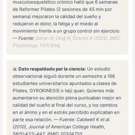
musculoesquelético crónico halló que 6 semanas
de Reformer Pilates (2 sesiones de 45 min por
semana) mejoraron la calidad del sueño y
redujeron el dolor, la fatiga y el miedo al
movimiento frente a un grupo control sin ejercicio.
— Fuente:
Şahan N, Uluğ N, Özeren A (2025), BMC
Psychology, 13(1):836
.
📊
Dato respaldado por la ciencia:
Un estudio
observacional siguió durante un semestre a 166
estudiantes universitarios apuntados a clases de
Pilates, GYROKINESIS o taiji quan. Quienes más
aumentaron su atención plena puntuaban mejor en
calidad del sueño al final del curso, y los cambios
en el ánimo y en el estrés percibido explicaban en
parte esa relación.
— Fuente: Caldwell K et al.
(2010), Journal of American College Health,
58(5):433-442. PMID 20304755.