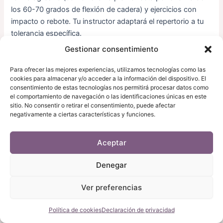
los 60-70 grados de flexión de cadera) y ejercicios con
impacto o rebote. Tu instructor adaptará el repertorio a tu
tolerancia específica.
Gestionar consentimiento
¿Puedo venir a clase durante un episodio
Para ofrecer las mejores experiencias, utilizamos tecnologías como las
agudo?
cookies para almacenar y/o acceder a la información del dispositivo. El
consentimiento de estas tecnologías nos permitirá procesar datos como
Depende de la intensidad. Si el dolor es tan intenso que te
el comportamiento de navegación o las identificaciones únicas en este
sitio. No consentir o retirar el consentimiento, puede afectar
impide caminar con normalidad o sentarte, es mejor
negativamente a ciertas características y funciones.
esperar unos días. Si el dolor está presente pero es
tolerable y puedes moverte, una clase adaptada puede ser
beneficiosa. Consulta con nosotros antes de asistir si
Aceptar
tienes dudas.
Denegar
Pinar Pilates: Pilates Reformer
Ver preferencias
Especializado en Barrio de
Política de cookies
Declaración de privacidad
Salamanca